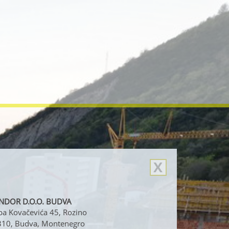
NDOR D.O.O. BUDVA
ipa Kovačevića 45, Rozino
10, Budva, Montenegro