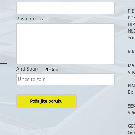
PIB
PDV
Vaša poruka:
HI
NL
Soc
Inf
IZV
Anti Spam
Vit
FIN
Boj
SE
Vla
GE
Gor