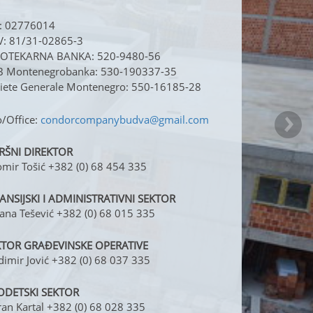
: 02776014
: 81/31-02865-3
POTEKARNA BANKA: 520-9480-56
B Montenegrobanka: 530-190337-35
iete Generale Montenegro: 550-16185-28
o/Office:
condorcompanybudva@gmail.com
RŠNI DIREKTOR
omir Tošić +382 (0) 68 454 335
ANSIJSKI I ADMINISTRATIVNI SEKTOR
ana Tešević +382 (0) 68 015 335
KTOR GRAĐEVINSKE OPERATIVE
dimir Jović +382 (0) 68 037 335
ODETSKI SEKTOR
an Kartal +382 (0) 68 028 335